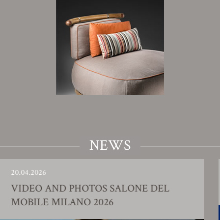
NEWS
26
23.01.20
O AND PHOTOS SALONE DEL
FACT
E MILANO 2026